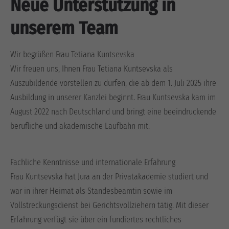
Neue Unterstützung in
Drop us a line
info@yourdomain.com
unserem Team
About us
Wir begrüßen Frau Tetiana Kuntsevska
Lorem ipsum dolor sit amet, consectetuer adipiscing
Wir freuen uns, Ihnen Frau Tetiana Kuntsevska als
elit.
Auszubildende vorstellen zu dürfen, die ab dem 1. Juli 2025 ihre
Ausbildung in unserer Kanzlei beginnt. Frau Kuntsevska kam im
Aenean commodo ligula eget dolor. Aenean massa. Cum
August 2022 nach Deutschland und bringt eine beeindruckende
sociis natoque penatibus et magnis dis parturient
berufliche und akademische Laufbahn mit.
montes, nascetur ridiculus mus. Donec quam felis,
ultricies nec.
Fachliche Kenntnisse und internationale Erfahrung
Frau Kuntsevska hat Jura an der Privatakademie studiert und
war in ihrer Heimat als Standesbeamtin sowie im
Vollstreckungsdienst bei Gerichtsvollziehern tätig. Mit dieser
Erfahrung verfügt sie über ein fundiertes rechtliches