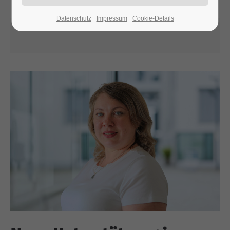
Datenschutz
Impressum
Cookie-Details
30.05.2025 13:37
24h
/ 365days
We offer support for our customers
Mon - Fri 8:00am - 5:00pm
(GMT +1)
Get in touch
Cybersteel Inc.
376-293 City Road, Suite 600
San Francisco, CA 94102
Have any questions?
+44 1234 567 890