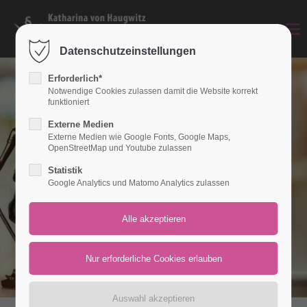
Login
Datenschutzeinstellungen
Benutzername
Erforderlich*
Notwendige Cookies zulassen damit die Website korrekt
funktioniert
Externe Medien
Passwort
Externe Medien wie Google Fonts, Google Maps,
OpenStreetMap und Youtube zulassen
Statistik
Google Analytics und Matomo Analytics zulassen
Anmelden
Register
|
Lost your password?
Support
Lorem ipsum dolor sit amet: