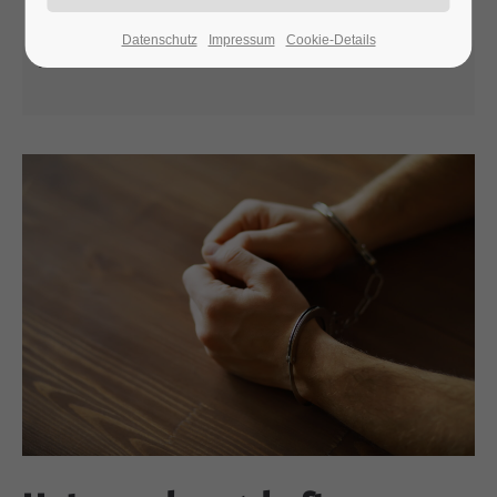
Datenschutz
Impressum
Cookie-Details
15.08.2025 15:59
24h
/ 365days
We offer support for our customers
Mon - Fri 8:00am - 5:00pm
(GMT +1)
Get in touch
Cybersteel Inc.
376-293 City Road, Suite 600
San Francisco, CA 94102
Have any questions?
+44 1234 567 890