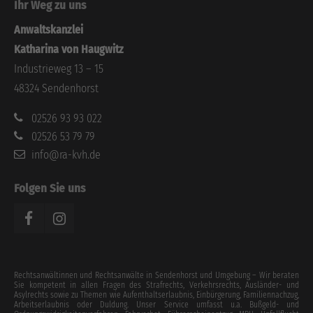
Ihr Weg zu uns
Anwaltskanzlei
Katharina von Haugwitz
Industrieweg 13 – 15
48324 Sendenhorst
02526 93 93 022
02526 53 79 79
info@ra-kvh.de
Folgen Sie uns
Rechtsanwältinnen und Rechtsanwälte in Sendenhorst und Umgebung – Wir beraten
Sie kompetent in allen Fragen des Strafrechts, Verkehrsrechts, Ausländer- und
Asylrechts sowie zu Themen wie Aufenthaltserlaubnis, Einbürgerung, Familiennachzug,
Arbeitserlaubnis oder Duldung. Unser Service umfasst u.a. Bußgeld- und