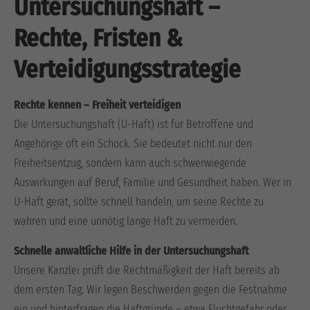
Untersuchungshaft –
Drop us a line
info@yourdomain.com
Rechte, Fristen &
About us
Verteidigungsstrategie
Lorem ipsum dolor sit amet, consectetuer adipiscing
Rechte kennen – Freiheit verteidigen
elit.
Die Untersuchungshaft (U-Haft) ist für Betroffene und
Aenean commodo ligula eget dolor. Aenean massa. Cum
Angehörige oft ein Schock. Sie bedeutet nicht nur den
sociis natoque penatibus et magnis dis parturient
Freiheitsentzug, sondern kann auch schwerwiegende
montes, nascetur ridiculus mus. Donec quam felis,
Auswirkungen auf Beruf, Familie und Gesundheit haben. Wer in
ultricies nec.
U-Haft gerät, sollte schnell handeln, um seine Rechte zu
wahren und eine unnötig lange Haft zu vermeiden.
Schnelle anwaltliche Hilfe in der Untersuchungshaft
Unsere Kanzlei prüft die Rechtmäßigkeit der Haft bereits ab
dem ersten Tag. Wir legen Beschwerden gegen die Festnahme
ein und hinterfragen die Haftgründe – etwa Fluchtgefahr oder