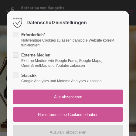
Login
Datenschutzeinstellungen
Benutzername
Erforderlich*
Notwendige Cookies zulassen damit die Website korrekt
funktioniert
Externe Medien
Passwort
Externe Medien wie Google Fonts, Google Maps,
OpenStreetMap und Youtube zulassen
Statistik
Google Analytics und Matomo Analytics zulassen
Anmelden
Register
|
Lost your password?
Support
Lorem ipsum dolor sit amet: